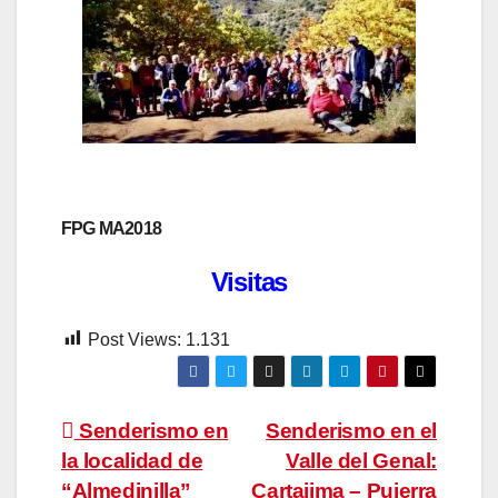
FPG MA2018
Visitas
Post Views:
1.131
Navegación
Senderismo en
Senderismo en el
la localidad de
Valle del Genal:
de
“Almedinilla”
Cartajima – Pujerra