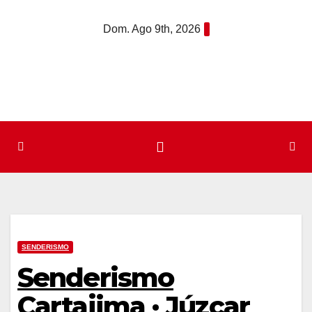
Saltar
Dom. Ago 9th, 2026
al
contenido
SENDERISMO
Senderismo
Cartajima · Júzcar