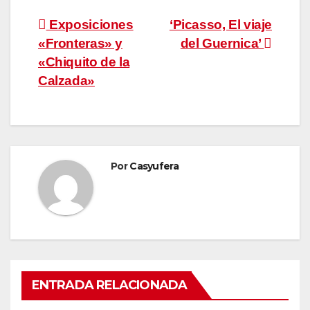
Navegación
Exposiciones
‘Picasso, El viaje
«Fronteras» y
del Guernica’
de
«Chiquito de la
entradas
Calzada»
Por
Casyufera
ENTRADA RELACIONADA