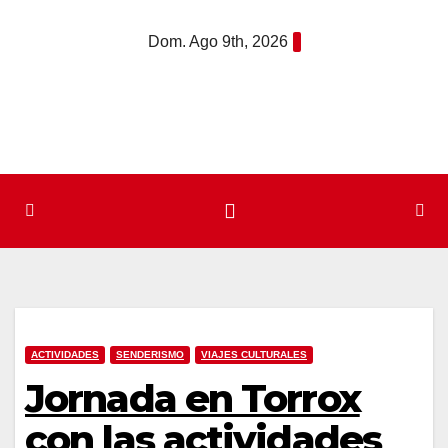
Saltar
Dom. Ago 9th, 2026
al
contenido
ACTIVIDADES
SENDERISMO
VIAJES CULTURALES
Jornada en Torrox
con las actividades