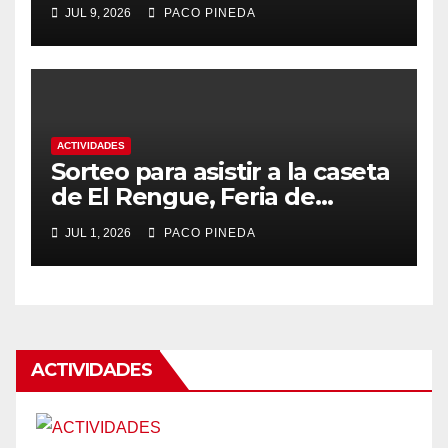
JUL 9, 2026
PACO PINEDA
ACTIVIDADES
Sorteo para asistir a la caseta
de El Rengue, Feria de
Málaga 2026
JUL 1, 2026
PACO PINEDA
ACTIVIDADES