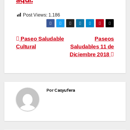
Post Views:
1.186
Navegación
Paseo Saludable
Paseos
Cultural
Saludables 11 de
de
Diciembre 2018
entradas
Por
Casyufera