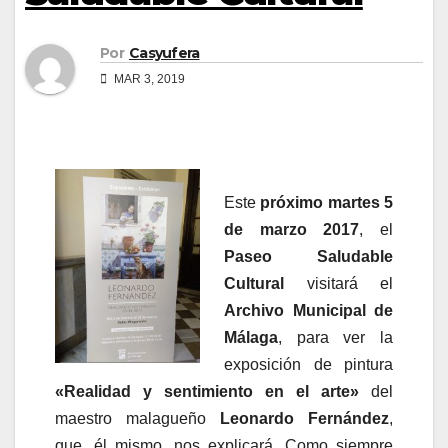
Por
Casyufera
MAR 3, 2019
Este
próximo martes 5
de marzo 2017
, el
Paseo Saludable
Cultural
visitará el
Archivo Municipal de
Málaga
, para ver la
exposición de pintura
«Realidad y sentimiento en el arte»
del
maestro malagueño
Leonardo Fernández
,
que, él mismo, nos explicará. Como siempre