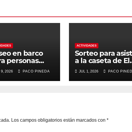
VIDADES
ACTIVIDADES
seo en barco
Sorteo para asist
ra personas
a la caseta de El
yores
Rengue, Feria d
 9, 2026
PACO PINEDA
JUL 1, 2026
PACO PINE
Málaga 2026
cada.
Los campos obligatorios están marcados con
*