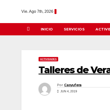
Saltar
al
Vie. Ago 7th, 2026
contenido
INICIO
SERVICIOS
ACTIV
ACTIVIDADES
Talleres de Ver
Por
Casyufera
JUN 4, 2019