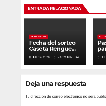
ENTRADA RELACIONADA
ACTIVIDADES
ACTI
Fecha del sorteo
Pa
Caseta Rengue
pa
Feria de Málaga
ma
JUL 14, 2026
PACO PINEDA
JUL
2026
Deja una respuesta
Tu dirección de correo electrónico no será publi