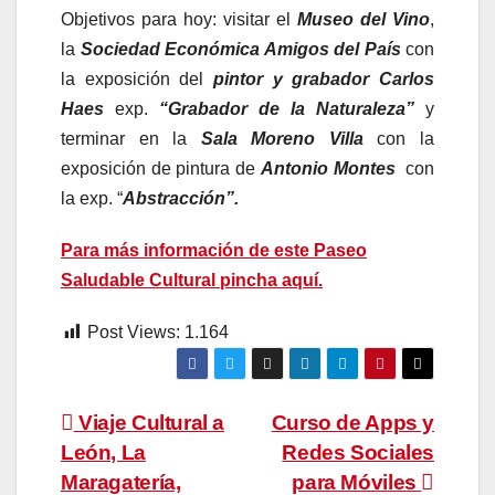
Objetivos para hoy: visitar el
Museo del Vino
,
la
Sociedad Económica Amigos del País
con
la exposición del
pintor y grabador Carlos
Haes
exp.
“Grabador de la Naturaleza”
y
terminar en la
Sala Moreno Villa
con la
exposición de pintura de
Antonio Montes
con
la exp. “
Abstracción”.
Para más información de este Paseo
Saludable Cultural pincha aquí.
Post Views:
1.164
Navegación
Viaje Cultural a
Curso de Apps y
León, La
Redes Sociales
de
Maragatería,
para Móviles