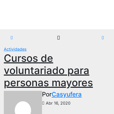
Saltar
Jue. Ago 6th, 2026
al
contenido
Actividades
Cursos de
voluntariado para
personas mayores
Por
Casyufera
Abr 16, 2020