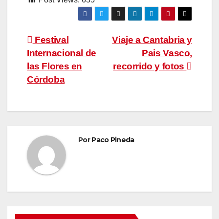
Navegación
Festival
Viaje a Cantabria y
Internacional de
Pais Vasco,
de
las Flores en
recorrido y fotos
entradas
Córdoba
Por
Paco Pineda