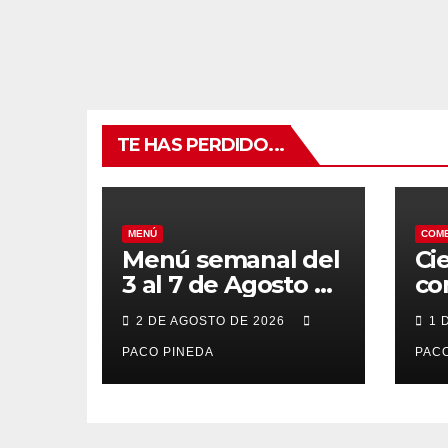
TE HAS PERDIDO...
MENÚ
COM
Menú semanal del
Ci
3 al 7 de Agosto de
co
2026
7 
2 DE AGOSTO DE 2026
1 
po
PACO PINEDA
PACO