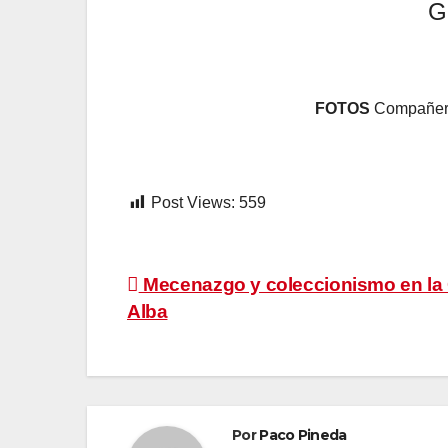
G
FOTOS
Compañero
Post Views:
559
Navegación
Mecenazgo y coleccionismo en la
Alba
de
entradas
Por
Paco Pineda