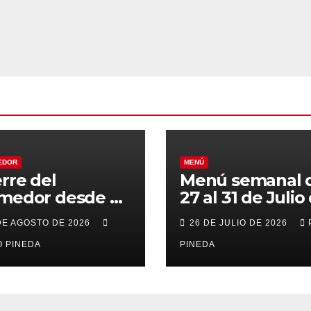
EDOR
MENÚ
erre del
Menú semanal 
medor desde el
27 al 31 de Julio
al 21 de Agosto
2026
DE AGOSTO DE 2026
26 DE JULIO DE 2026
r vacaciones
 PINEDA
PINEDA