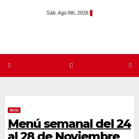
Saltar
Sáb. Ago 8th, 2026
al
contenido
MENÚ
Menú semanal del 24
al 28 de Noviembre