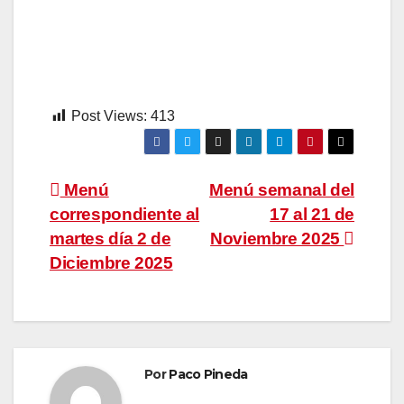
Post Views:
413
Navegación
Menú
Menú semanal del
correspondiente al
17 al 21 de
de
martes día 2 de
Noviembre 2025
entradas
Diciembre 2025
Por
Paco Pineda