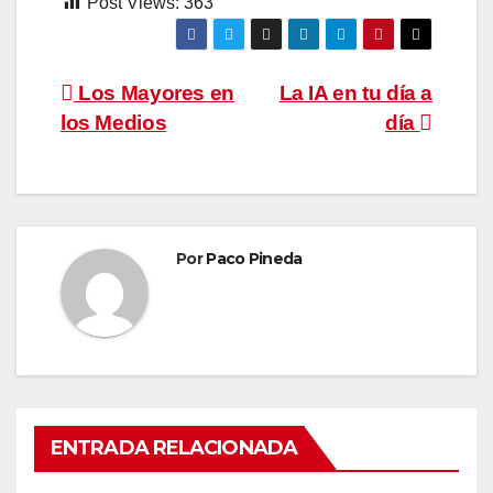
Post Views:
363
Navegación
Los Mayores en
La IA en tu día a
los Medios
día
de
entradas
Por
Paco Pineda
ENTRADA RELACIONADA