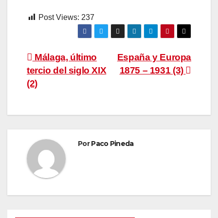
Post Views:
237
Navegación
Málaga, último
España y Europa
tercio del siglo XIX
1875 – 1931 (3)
de
(2)
entradas
Por
Paco Pineda