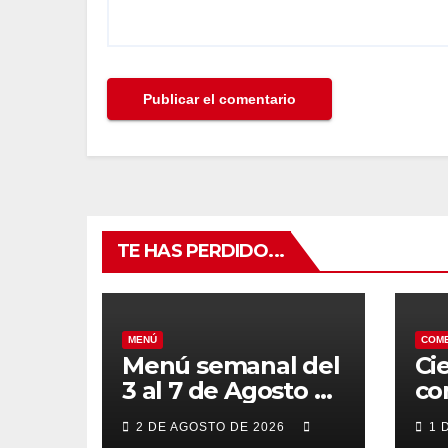
TE HAS PERDIDO...
MENÚ
COM
Menú semanal del
Ci
3 al 7 de Agosto de
co
2026
7 
2 DE AGOSTO DE 2026
1 
po