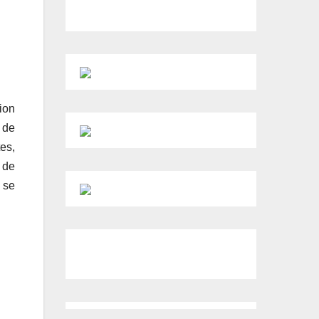
ion
 de
es,
 de
 se