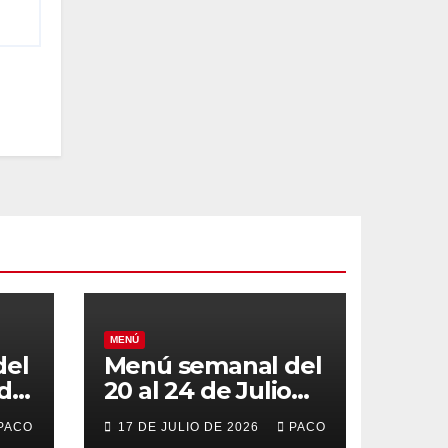
MENÚ
del
Menú semanal del
 de
20 al 24 de Julio
de 2026
PACO
17 DE JULIO DE 2026
PACO