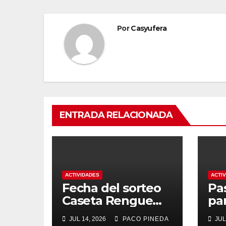
Por
Casyufera
ENTRADA RELACIONADA
ACTIVIDADES
ACTI
Fecha del sorteo
Pa
Caseta Rengue
pa
Feria de Málaga
ma
JUL 14, 2026
PACO PINEDA
JUL
2026