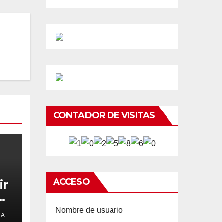
CONTADOR DE VISITAS
ACCESO
ir
e
Nombre de usuario
DA