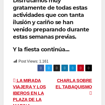
Disfrutamos muy
gratamente de todas estas
actividades que con tanta
ilusión y cariño se han
venido preparando durante
estas semanas previas.
Y la fiesta continúa…
Post Views:
1.161
Navegación
LA MIRADA
CHARLA SOBRE
VIAJERA Y LOS
EL TABAQUISMO
de
IBEROS EN LA
entradas
PLAZA DE LA