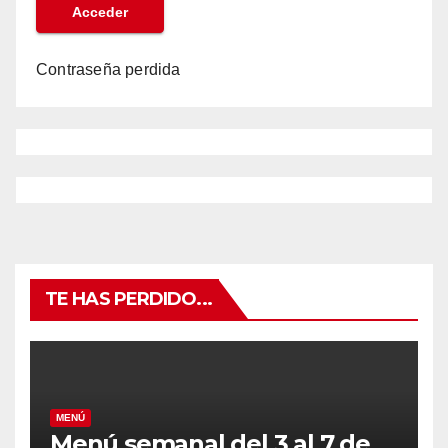
Contraseña perdida
TE HAS PERDIDO...
MENÚ
Menú semanal del 3 al 7 de