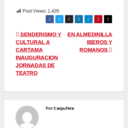
Post Views:
1.426
Navegación
SENDERISMO Y
EN ALMEDINILLA
CULTURAL A
IBEROS Y
de
CARTAMA
ROMANOS
entradas
INAUGURACION
JORNADAS DE
TEATRO
Por
Casyufera