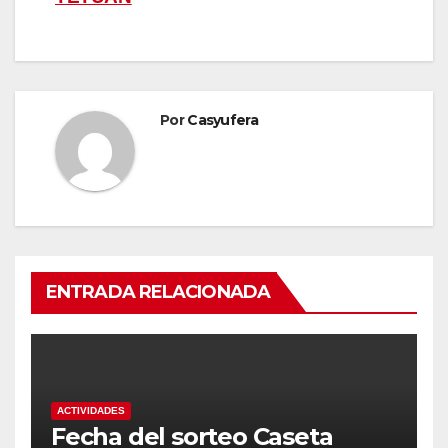
entradas
Por
Casyufera
ENTRADA RELACIONADA
ACTIVIDADES
Fecha del sorteo Caseta