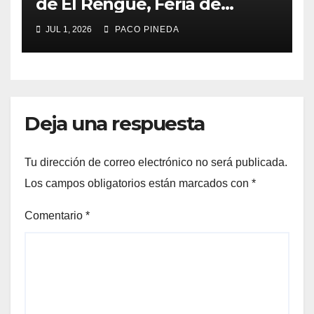
de El Rengue, Feria de
Málaga 2026
JUL 1, 2026
PACO PINEDA
Deja una respuesta
Tu dirección de correo electrónico no será publicada.
Los campos obligatorios están marcados con
*
Comentario
*