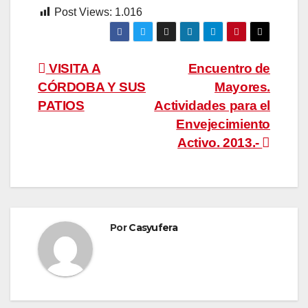
Post Views:
1.016
Navegación
VISITA A
Encuentro de
CÓRDOBA Y SUS
Mayores.
de
PATIOS
Actividades para el
entradas
Envejecimiento
Activo. 2013.-
Por
Casyufera