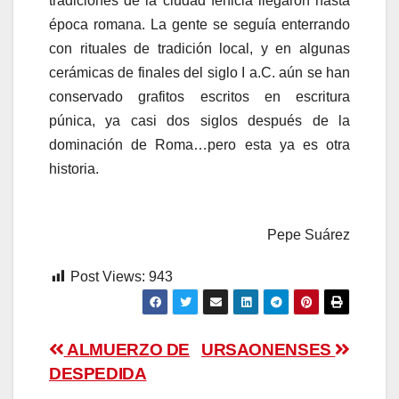
tradiciones de la ciudad fenicia llegaron hasta
época romana. La gente se seguía enterrando
con rituales de tradición local, y en algunas
cerámicas de finales del siglo I a.C. aún se han
conservado grafitos escritos en escritura
púnica, ya casi dos siglos después de la
dominación de Roma…pero esta ya es otra
historia.
Pepe Suárez
Post Views:
943
Navegación
ALMUERZO DE
URSAONENSES
DESPEDIDA
de