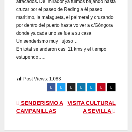
atracados. Del mirador ya fuimos bajando hasta
cruzar por el paseo de Reding a él paseo
maritimo, la malagueta, el palmeral y cruzando
por dentro del puerto hasta volver a c/Góngora
donde ya cada uno se fue a su casa.
Un senderismo muy lujoso…
En total se andaron casi 11 kms y el tiempo
estupendo…..
Post Views:
1.083
Navegación
SENDERISMO A
VISITA CULTURAL
CAMPANILLAS
A SEVILLA
de
entradas