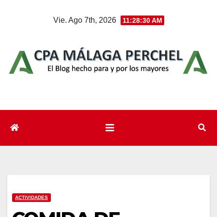
Saltar
Vie. Ago 7th, 2026
11:28:31 AM
al
contenido
ACTIVIDADES