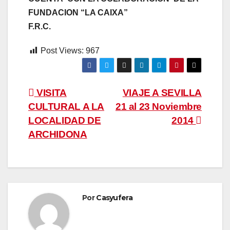
FUNDACION “LA CAIXA”
F.R.C.
Post Views:
967
Navegación
VISITA
VIAJE A SEVILLA
CULTURAL A LA
21 al 23 Noviembre
de
LOCALIDAD DE
2014
entradas
ARCHIDONA
Por
Casyufera