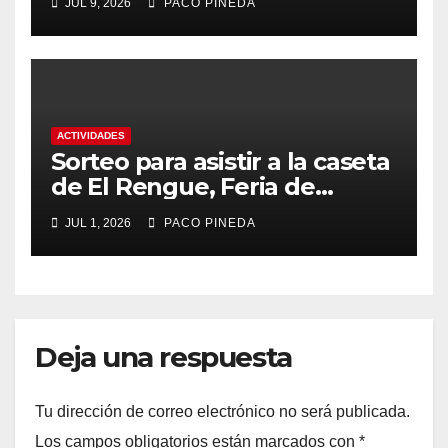
JUL 9, 2026
PACO PINEDA
ACTIVIDADES
Sorteo para asistir a la caseta
de El Rengue, Feria de
Málaga 2026
JUL 1, 2026
PACO PINEDA
Deja una respuesta
Tu dirección de correo electrónico no será publicada.
Los campos obligatorios están marcados con
*