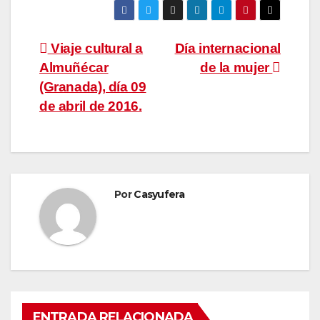
Navegación
Viaje cultural a
Día internacional
Almuñécar
de la mujer
de
(Granada), día 09
entradas
de abril de 2016.
Por
Casyufera
ENTRADA RELACIONADA