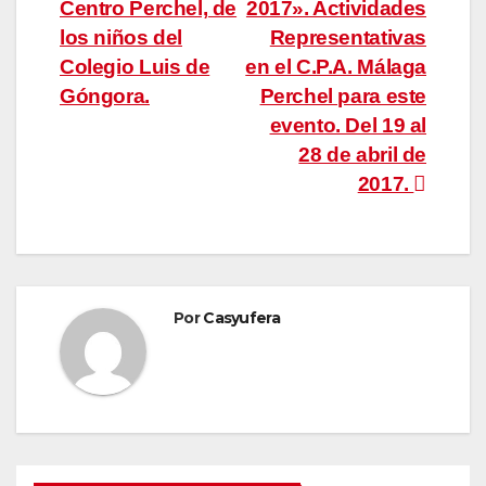
Centro Perchel, de
2017». Actividades
de
los niños del
Representativas
entradas
Colegio Luis de
en el C.P.A. Málaga
Góngora.
Perchel para este
evento. Del 19 al
28 de abril de
2017.
Por
Casyufera