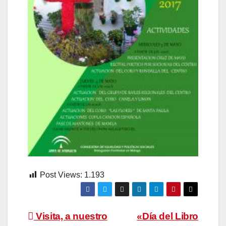
Post Views:
1.193
Navegación
Visita, a nuestro
«Día del Libro