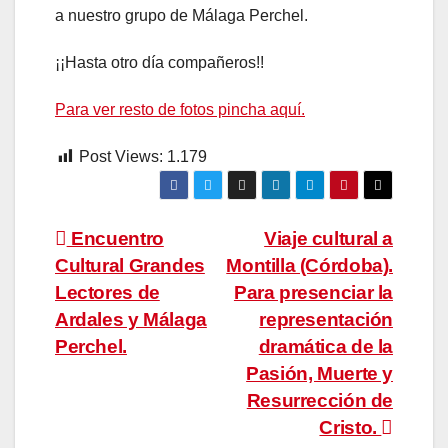
a nuestro grupo de Málaga Perchel.
¡¡Hasta otro día compañeros!!
Para ver resto de fotos pincha aquí.
Post Views:
1.179
Navegación
Encuentro
Viaje cultural a
Cultural Grandes
Montilla (Córdoba).
de
Lectores de
Para presenciar la
entradas
Ardales y Málaga
representación
Perchel.
dramática de la
Pasión, Muerte y
Resurrección de
Cristo.