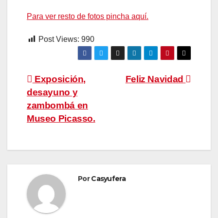
Para ver resto de fotos pincha aquí.
Post Views:
990
Navegación
Exposición,
Feliz Navidad
desayuno y
de
zambombá en
entradas
Museo Picasso.
Por
Casyufera