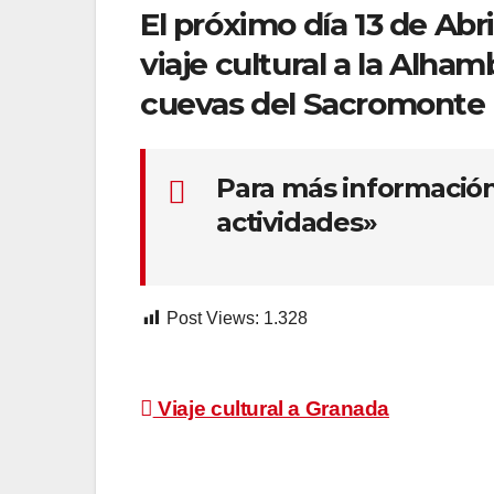
El próximo día 13 de Abr
viaje cultural a la Alha
cuevas del Sacromonte
Para más información
actividades»
Post Views:
1.328
Navegación
Viaje cultural a Granada
de