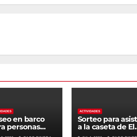
VIDADES
ACTIVIDADES
seo en barco
Sorteo para asist
ra personas
a la caseta de El
yores
Rengue, Feria d