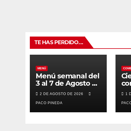
TE HAS PERDIDO...
MENÚ
COM
Menú semanal del
Ci
3 al 7 de Agosto de
co
2026
7 
2 DE AGOSTO DE 2026
1 
po
PACO PINEDA
PACO