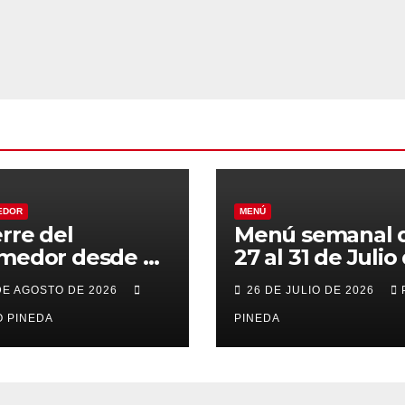
EDOR
MENÚ
erre del
Menú semanal 
medor desde el
27 al 31 de Julio
al 21 de Agosto
2026
DE AGOSTO DE 2026
26 DE JULIO DE 2026
r vacaciones
 PINEDA
PINEDA