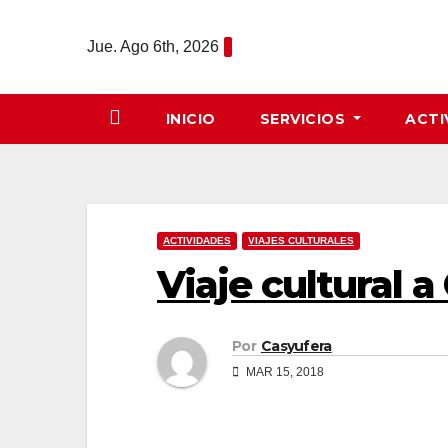
Saltar
al
Jue. Ago 6th, 2026
contenido
INICIO
SERVICIOS
ACTI
ACTIVIDADES
VIAJES CULTURALES
Viaje cultural 
Por
Casyufera
MAR 15, 2018