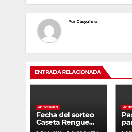
entradas
Por
Casyufera
ENTRADA RELACIONADA
ACTIVIDADES
ACTI
Fecha del sorteo
Pa
Caseta Rengue
pa
Feria de Málaga
ma