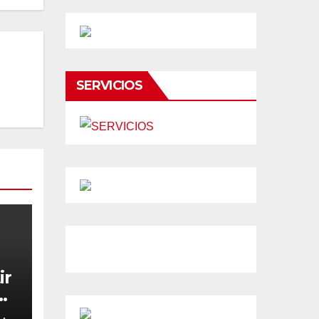
SERVICIOS
ir
e