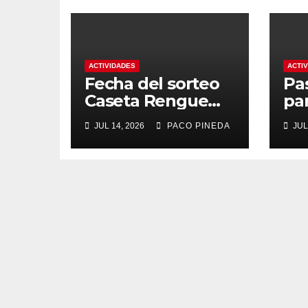
ACTIVIDADES
ACTI
Fecha del sorteo
Pa
Caseta Rengue
pa
Feria de Málaga
ma
JUL 14, 2026
PACO PINEDA
JUL
2026