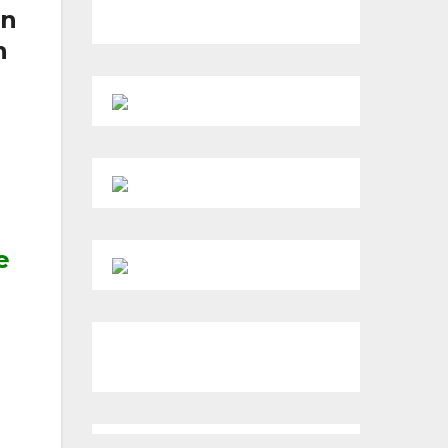
an
n
e