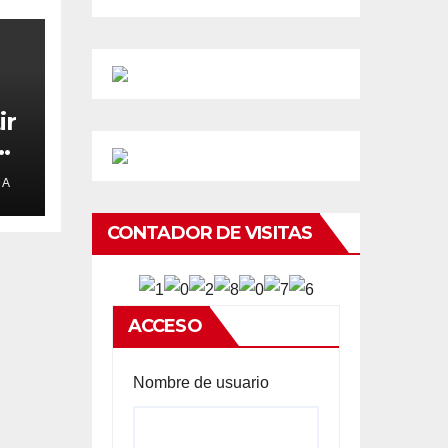
ir
e
DA
CONTADOR DE VISITAS
ACCESO
Nombre de usuario