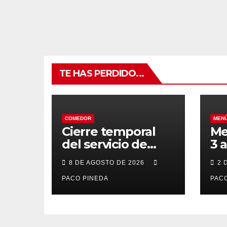
TE HAS PERDIDO...
COMEDOR
MEN
Cierre temporal
Me
del servicio de
3 
BAR – COMEDOR
20
8 DE AGOSTO DE 2026
2 
PACO PINEDA
PACO