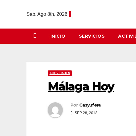
Saltar
al
Sáb. Ago 8th, 2026
contenido
INICIO
SERVICIOS
ACTIV
ACTIVIDADES
Málaga Hoy
Por
Casyufera
SEP 28, 2018