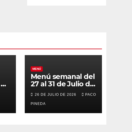
MENÚ
Menú semanal del
el
27 al 31 de Julio de
o
2026
26 DE JULIO DE 2026
PACO
PINEDA