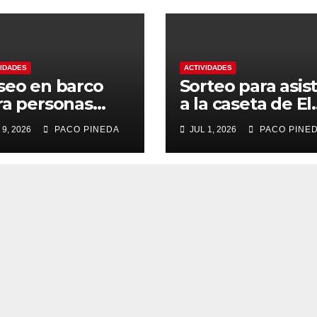
VIDADES
ACTIVIDADES
seo en barco
Sorteo para asist
ra personas
a la caseta de El
yores
Rengue, Feria d
 9, 2026
PACO PINEDA
JUL 1, 2026
PACO PINE
Málaga 2026