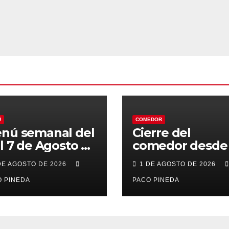
Ú
COMEDOR
nú semanal del
Cierre del
al 7 de Agosto de
comedor desde 
26
7 al 21 de Agost
DE AGOSTO DE 2026
1 DE AGOSTO DE 2026
por vacaciones
 PINEDA
PACO PINEDA