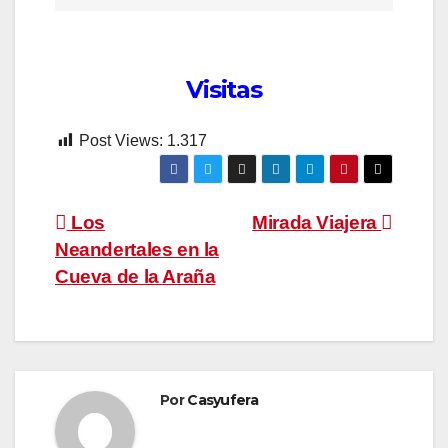
Visitas
Post Views:
1.317
Navegación
Los
Mirada Viajera
Neandertales en la
de
Cueva de la Araña
entradas
Por
Casyufera