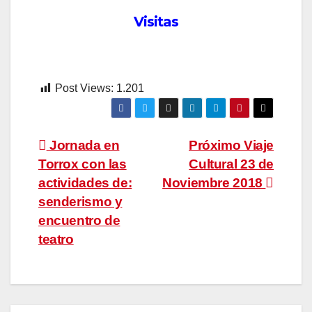
Visitas
Post Views:
1.201
Navegación
Jornada en
Próximo Viaje
Torrox con las
Cultural 23 de
de
actividades de:
Noviembre 2018
entradas
senderismo y
encuentro de
teatro