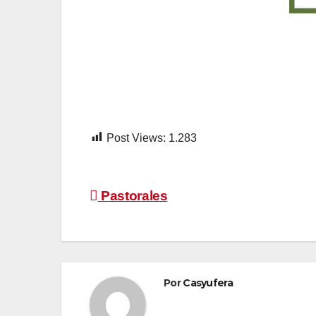
Post Views:
1.283
Navegación
Pastorales
de
entradas
Por
Casyufera