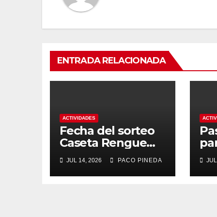
ENTRADA RELACIONADA
ACTIVIDADES
ACTI
Fecha del sorteo
Pa
Caseta Rengue
pa
Feria de Málaga
ma
JUL 14, 2026
PACO PINEDA
JUL
2026