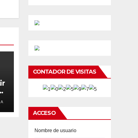
CONTADOR DE VISITAS
ir
e
DA
ACCESO
Nombre de usuario