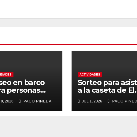
VIDADES
ACTIVIDADES
seo en barco
Sorteo para asist
ra personas
a la caseta de El
yores
Rengue, Feria d
 9, 2026
PACO PINEDA
JUL 1, 2026
PACO PINE
Málaga 2026