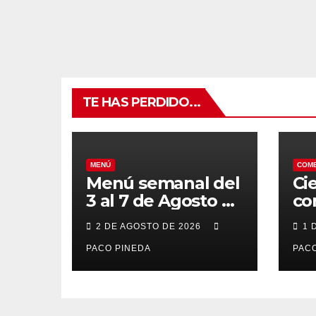
TE HAS PERDIDO...
MENÚ
COM
Menú semanal del
Ci
3 al 7 de Agosto de
co
2026
7 
2 DE AGOSTO DE 2026
1 
po
PACO PINEDA
PACO