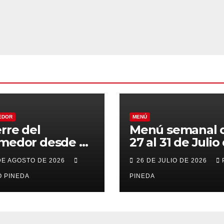
EDOR
MENÚ
erre del
Menú semanal 
medor desde el
27 al 31 de Julio
al 21 de Agosto
2026
DE AGOSTO DE 2026
26 DE JULIO DE 2026
r vacaciones
 PINEDA
PINEDA