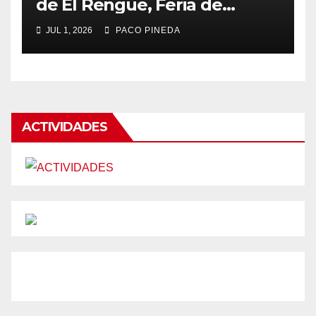
de El Rengue, Feria de
Málaga 2026
JUL 1, 2026
PACO PINEDA
ACTIVIDADES