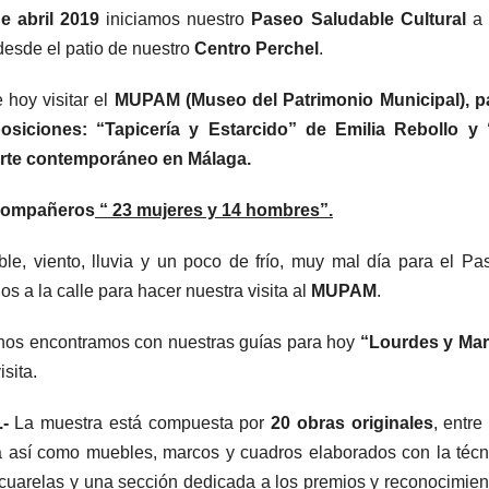
e abril 2019
iniciamos nuestro
Paseo Saludable Cultural
a 
desde el patio de nuestro
Centro Perchel
.
e hoy visitar el
MUPAM (Museo del Patrimonio Municipal),
p
osiciones: “
Tapicería y Estarcido” de Emilia Rebollo
y 
arte contemporáneo en Málaga.
compañeros
“ 23 mujeres y 14 hombres”.
e, viento, lluvia y un poco de frío, muy mal día para el Pa
os a la calle para hacer nuestra visita al
MUPAM
.
 nos encontramos con nuestras guías para hoy
“Lourdes y Mar
sita.
.-
La muestra está compuesta por
20 obras originales
, entre
a así como muebles, marcos y cuadros elaborados con la técn
cuarelas y una sección dedicada a los premios y reconocimien