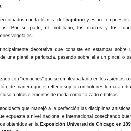
a.
eccionados con la técnica del
capitoné
y están compuestos 
gicos. Por su parte, el mobiliario, los marcos y los cuad
ones vegetales.
rincipalmente decorativa que consiste en estampar sobre 
de una plantilla perforada, pasando sobre ella un pincel o tr
izado con “remaches” que se empleaba tanto en los asientos c
alón, de manera que el relleno sujeto con botones formara dibu
incluso a otros elementos de moda como calzado o bolsos.
odidacta que manejó a la perfección las disciplinas artísticas
a fue expuesta a nivel nacional e internacional cosechando bue
los obtenidos en la
Exposición Universal de Chicago en 18