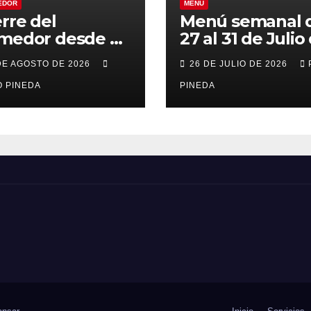
EDOR
MENÚ
erre del
Menú semanal 
medor desde el
27 al 31 de Julio
al 21 de Agosto
2026
DE AGOSTO DE 2026
26 DE JULIO DE 2026
r vacaciones
 PINEDA
PINEDA