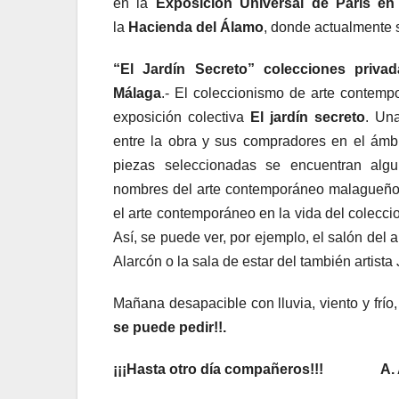
en la
Exposición Universal de París en
la
Hacienda del Álamo
, donde actualmente s
“El Jardín Secreto” colecciones priv
Málaga
.- El coleccionismo de arte contemp
exposición colectiva
El jardín secreto
. Un
entre la obra y sus compradores en el ámb
piezas seleccionadas se encuentran algu
nombres del arte contemporáneo malagueño
el arte contemporáneo en la vida del colecc
Así, se puede ver, por ejemplo, el salón del 
Alarcón o la sala de estar del también artista
Mañana desapacible con lluvia, viento y fr
se puede pedir!!.
¡¡¡Hasta otro día compañeros!!!
A.