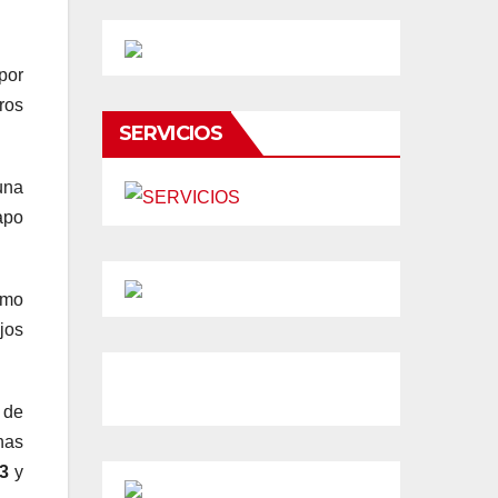
por
ros
SERVICIOS
una
apo
omo
jos
 de
nas
93
y