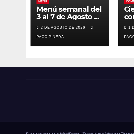
MENÚ
COM
Menú semanal del
Ci
3 al 7 de Agosto de
co
2026
7 
2 DE AGOSTO DE 2026
1 
po
PACO PINEDA
PACO