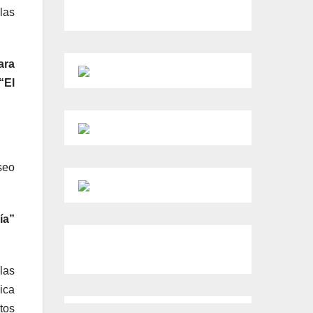
las
ara
“
El
seo
ía”
 las
ica
tos