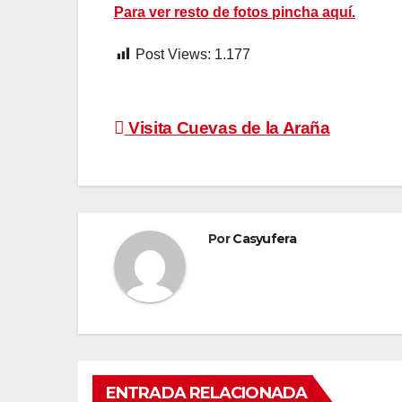
Para ver resto de fotos pincha aquí.
Post Views:
1.177
Navegación
Visita Cuevas de la Araña
de
entradas
Por
Casyufera
ENTRADA RELACIONADA