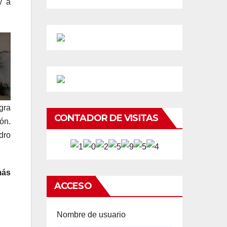
y a
gra
CONTADOR DE VISITAS
ón.
edro
más
ACCESO
Nombre de usuario