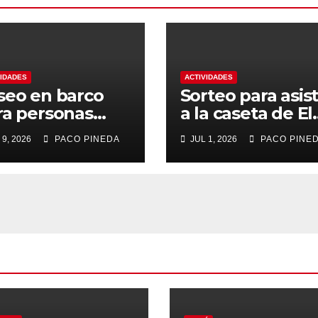
VIDADES
ACTIVIDADES
seo en barco
Sorteo para asist
ra personas
a la caseta de El
yores
Rengue, Feria d
 9, 2026
PACO PINEDA
JUL 1, 2026
PACO PINE
Málaga 2026