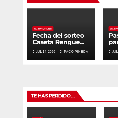
ACTIVIDADES
ACTI
Fecha del sorteo
Pa
Caseta Rengue
pa
Feria de Málaga
ma
JUL 14, 2026
PACO PINEDA
JUL
2026
TE HAS PERDIDO...