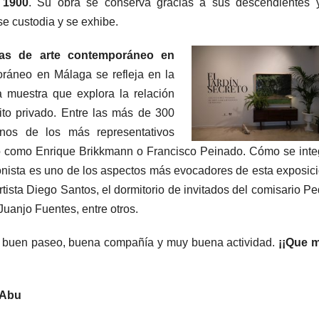
 1900
. Su obra se conserva gracias a sus descendientes 
e custodia y se exhibe.
adas de arte contemporáneo en
oráneo en Málaga se refleja en la
a muestra que explora la relación
ito privado. Entre las más de 300
nos de los más representativos
 como Enrique Brikkmann o Francisco Peinado. Cómo se inte
ionista es uno de los aspectos más evocadores de esta exposici
artista Diego Santos, el dormitorio de invitados del comisario P
 Juanjo Fuentes, entre otros.
ío, buen paseo, buena compañía y muy buena actividad.
¡¡Que 
 Abu