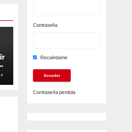
Contraseña
ir
Recuérdame
e
DA
Contraseña perdida