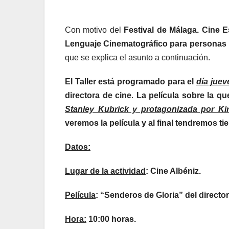
Con motivo del
Festival de Málaga. Cine 
Lenguaje Cinematográfico para personas
que se explica el asunto a continuación.
El Taller está programado para el
día juev
directora de cine
.
La película sobre la qu
Stanley Kubrick y protagonizada por Ki
veremos la película y al final tendremos 
Datos:
Lugar de la actividad
: Cine Albéniz.
Película
: “Senderos de Gloria” del directo
Hora:
10:00 horas.