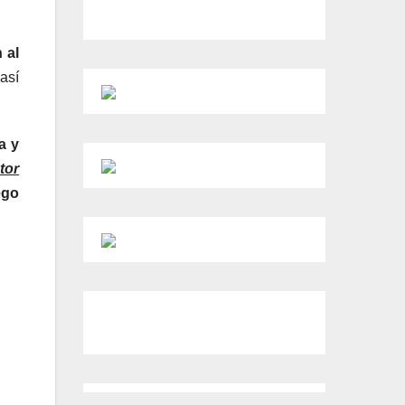
 al
 así
a y
tor
ego