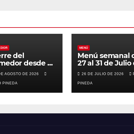
EDOR
MENÚ
erre del
Menú semanal 
medor desde el
27 al 31 de Julio
al 21 de Agosto
2026
DE AGOSTO DE 2026
26 DE JULIO DE 2026
r vacaciones
 PINEDA
PINEDA