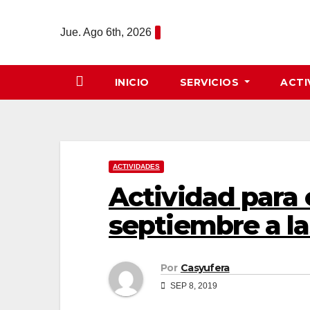
Saltar
al
Jue. Ago 6th, 2026
contenido
INICIO
SERVICIOS
ACTI
ACTIVIDADES
Actividad para e
septiembre a la
Por
Casyufera
SEP 8, 2019