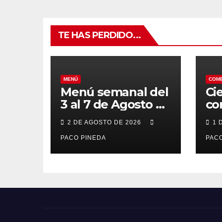
TE HAS PERDIDO...
MENÚ
COM
Menú semanal del
Ci
3 al 7 de Agosto de
co
2026
7 
2 DE AGOSTO DE 2026
1 
po
PACO PINEDA
PACO