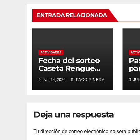
ENTRADA RELACIONADA
ACTIVIDADES
ACTI
Fecha del sorteo
Pa
Caseta Rengue
pa
Feria de Málaga
ma
JUL 14, 2026
PACO PINEDA
JUL
2026
Deja una respuesta
Tu dirección de correo electrónico no será publi