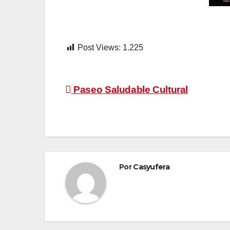
Post Views:
1.225
Navegación
Paseo Saludable Cultural
de
entradas
Por
Casyufera