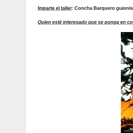
Imparte el taller
: Concha Barquero guionist
Quien esté interesado que se ponga en co