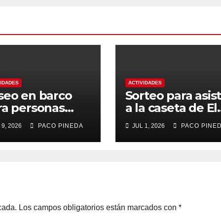
VIDADES
ACTIVIDADES
seo en barco
Sorteo para asist
ra personas
a la caseta de El
yores
Rengue, Feria d
 9, 2026
PACO PINEDA
JUL 1, 2026
PACO PINE
Málaga 2026
cada.
Los campos obligatorios están marcados con
*