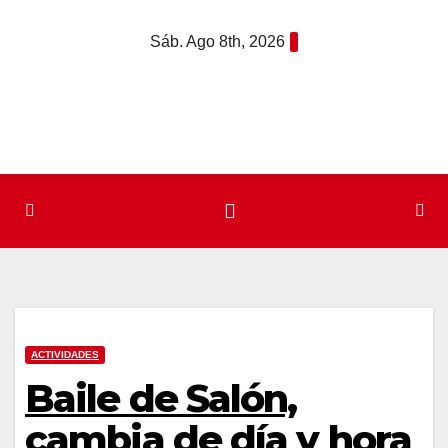
Saltar
Sáb. Ago 8th, 2026
al
contenido
ACTIVIDADES
Baile de Salón,
cambia de día y hora