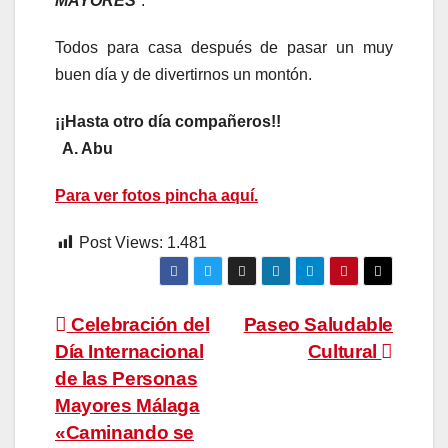
MAYORES
”.
Todos para casa después de pasar un muy
buen día y de divertirnos un montón.
¡¡Hasta otro día compañeros!!
A. Abu
Para ver fotos pincha aquí.
Post Views:
1.481
Navegación
Celebración del
Paseo Saludable
Día Internacional
Cultural
de
de las Personas
entradas
Mayores Málaga
«Caminando se