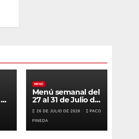
MENÚ
Menú semanal del
el
27 al 31 de Julio de
o
2026
26 DE JULIO DE 2026
PACO
PINEDA