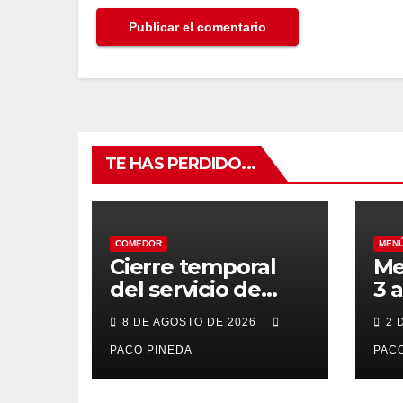
TE HAS PERDIDO...
COMEDOR
MEN
Cierre temporal
Me
del servicio de
3 
BAR – COMEDOR
20
8 DE AGOSTO DE 2026
2 
PACO PINEDA
PACO