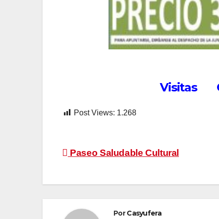
Visitas G
Post Views:
1.268
Navegación
Paseo Saludable Cultural
de
entradas
Por
Casyufera