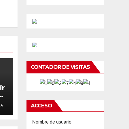
CONTADOR DE VISITAS
ir
e
ACCESO
DA
Nombre de usuario