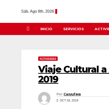
Saltar
al
Sáb. Ago 8th, 2026
contenido
INICIO
SERVICIOS
ACTIV
ACTIVIDADES
Viaje Cultural 
2019
Por
Casyufera
OCT 28, 2019