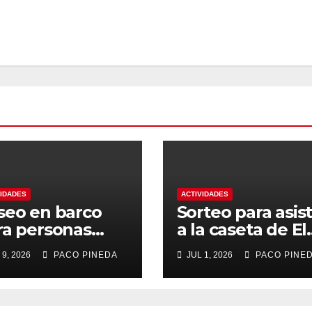
VIDADES
ACTIVIDADES
seo en barco
Sorteo para asist
ra personas
a la caseta de El
yores
Rengue, Feria d
 9, 2026
PACO PINEDA
JUL 1, 2026
PACO PINE
Málaga 2026