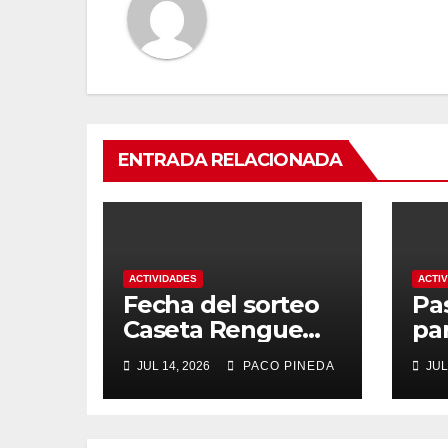
ENTRADA RELACIONADA
ACTIVIDADES
ACTI
Fecha del sorteo
Pa
Caseta Rengue
pa
Feria de Málaga
ma
JUL 14, 2026
PACO PINEDA
JUL
2026