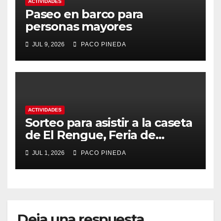
ACTIVIDADES
Paseo en barco para
personas mayores
JUL 9, 2026
PACO PINEDA
ACTIVIDADES
Sorteo para asistir a la caseta
de El Rengue, Feria de
Málaga 2026
JUL 1, 2026
PACO PINEDA
Deja una respuesta