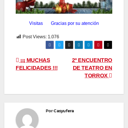
Visitas Gracias por su atención
Post Views:
1.076
Navegación
¡¡¡ MUCHAS
2º ENCUENTRO
FELICIDADES !!!
DE TEATRO EN
de
TORROX
entradas
Por
Casyufera