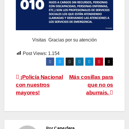
Visitas Gracias por su atención
Post Views:
1.154
Navegación
¡Policía Nacional
Más cosillas para
con nuestros
que no os
de
mayores!
aburrais.
entradas
Por
Casyufera