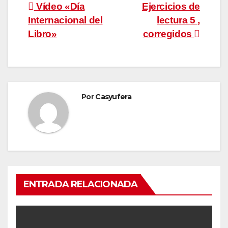
Navegación
Vídeo «Día
Ejercicios de
Internacional del
lectura 5 ,
de
Libro»
corregidos
entradas
Por
Casyufera
ENTRADA RELACIONADA