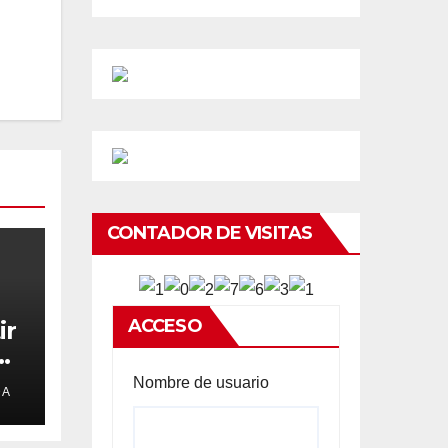
CONTADOR DE VISITAS
ACCESO
ir
e
Nombre de usuario
DA