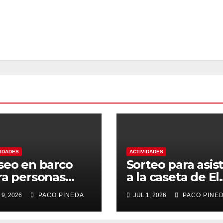
VIDADES
ACTIVIDADES
seo en barco
Sorteo para asist
ra personas
a la caseta de El
yores
Rengue, Feria d
 9, 2026
PACO PINEDA
JUL 1, 2026
PACO PINE
Málaga 2026