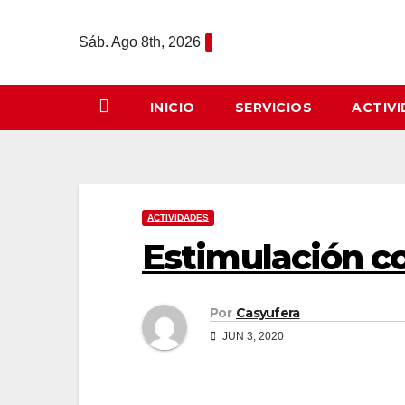
Saltar
al
Sáb. Ago 8th, 2026
contenido
INICIO
SERVICIOS
ACTIV
ACTIVIDADES
Estimulación c
Por
Casyufera
JUN 3, 2020