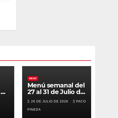
MENÚ
Menú semanal del
el
27 al 31 de Julio de
o
2026
26 DE JULIO DE 2026
PACO
PINEDA