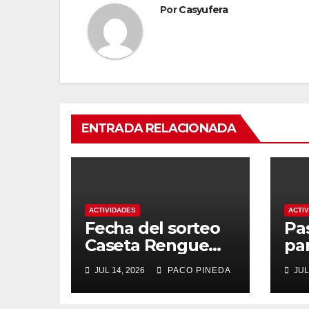
Por
Casyufera
ENTRADA RELACIONADA
ACTIVIDADES
ACTI
Fecha del sorteo
Pa
Caseta Rengue
pa
Feria de Málaga
ma
JUL 14, 2026
PACO PINEDA
JUL
2026