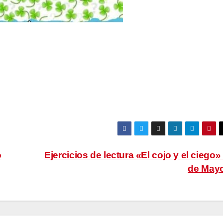
o
Ejercicios de lectura «El cojo y el ciego»
de May