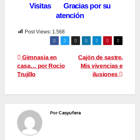
Visitas Gracias por su
atención
Post Views:
1.568
Navegación
Gimnasia en
Cajón de sastre.
casa… por Rocio
Mis vivencias e
de
Trujillo
ilusiones
entradas
Por
Casyufera