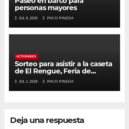
Paseo en barco para
personas mayores
JUL 9, 2026
PACO PINEDA
ACTIVIDADES
Sorteo para asistir a la caseta
de El Rengue, Feria de
Málaga 2026
JUL 1, 2026
PACO PINEDA
Deja una respuesta