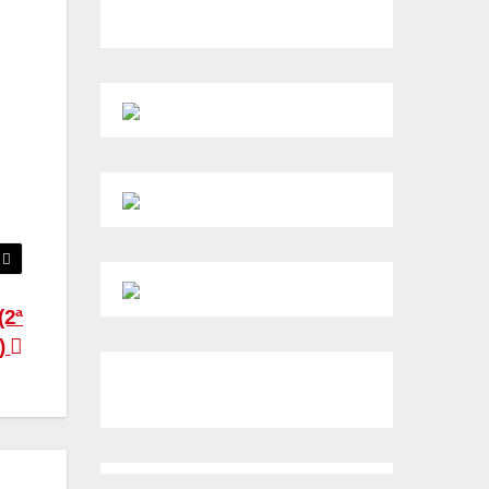
(2ª
)