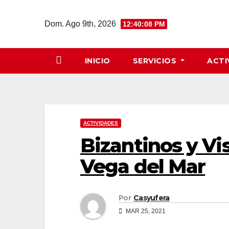
Saltar
al
Dom. Ago 9th, 2026
12:40:08 PM
contenido
INICIO
SERVICIOS
ACTI
ACTIVIDADES
Bizantinos y Vi
Vega del Mar
Por
Casyufera
MAR 25, 2021