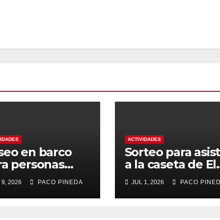
VIDADES
ACTIVIDADES
seo en barco
Sorteo para asist
ra personas
a la caseta de El
yores
Rengue, Feria d
 9, 2026
PACO PINEDA
JUL 1, 2026
PACO PINE
Málaga 2026