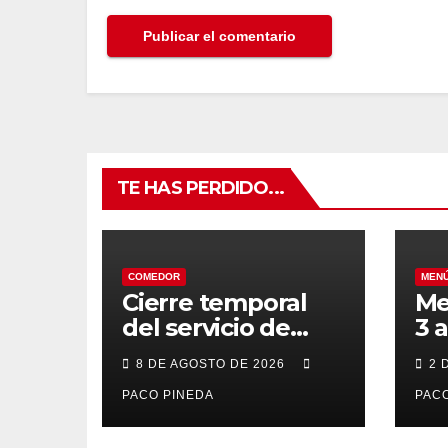
TE HAS PERDIDO...
COMEDOR
MEN
Cierre temporal
Me
del servicio de
3 
BAR – COMEDOR
20
8 DE AGOSTO DE 2026
2 
PACO PINEDA
PACO