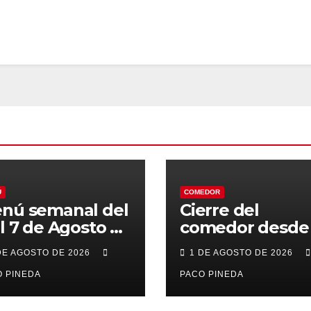
Ú
COMEDOR
nú semanal del
Cierre del
al 7 de Agosto de
comedor desde 
26
7 al 21 de Agost
DE AGOSTO DE 2026
1 DE AGOSTO DE 2026
por vacaciones
 PINEDA
PACO PINEDA