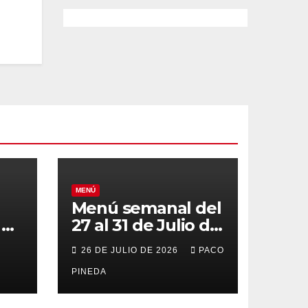
MENÚ
Menú semanal del
el
27 al 31 de Julio de
o
2026
26 DE JULIO DE 2026
PACO
PINEDA