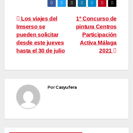
Navegación
Los viajes del
1º Concurso de
Imserso se
pintura Centros
de
pueden solicitar
Participación
entradas
desde este jueves
Activa Málaga
hasta el 30 de julio
2021
Por
Casyufera