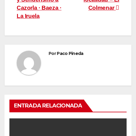
de
Cazorla · Baeza ·
Colmenar
entradas
La Iruela
Por
Paco Pineda
ENTRADA RELACIONADA