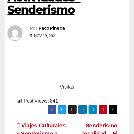
Senderismo
Por
Paco Pineda
NOV 19, 2021
Visitas
Post Views:
841
Navegación
Viajes Culturales
Senderismo
y Senderismo a
localidad – El