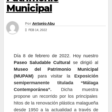
Municipal
Por
Antonio Abu
FEB 14, 2022
Día
8
de
febrero
de
202
2
. Hoy nuestro
Paseo
S
aludable Cultural
se dirigió
al
Museo del Patrimonio Municipal
(MUPAM)
para
visitar la
E
xposición
semipermanente titulada “Málaga
Contemporánea”.
D
icha muestra
propone un recorrido por los principales
hitos de la renovación plástica malagueña
desde 1950 a la actualidad
a
través de