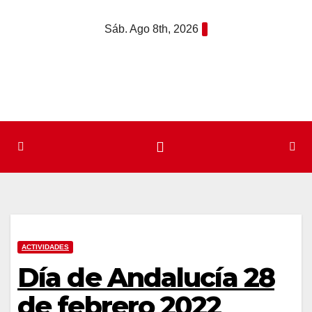
Saltar
Sáb. Ago 8th, 2026
al
contenido
ACTIVIDADES
Día de Andalucía 28
de febrero 2022