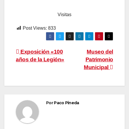
Visitas
Post Views:
833
Navegación
Exposición «100
Museo del
años de la Legión»
Patrimonio
de
Municipal
entradas
Por
Paco Pineda