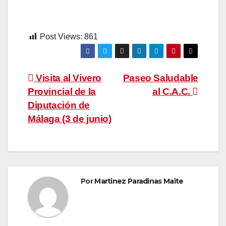
Post Views:
861
Navegación
Visita al Vivero
Paseo Saludable
Provincial de la
al C.A.C.
de
Diputación de
entradas
Málaga (3 de junio)
Por
Martinez Paradinas Maite