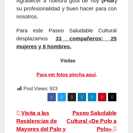
Agradecer a nuestra guía de hoy
(Pilar)
su profesionalidad y buen hacer para con
nosotros.
Para est
e Paseo Saludable Cultural
desplazamos
33
compañeros;
2
5
mujeres y
8
hombre
s.
Visitas
Para ver fotos pincha aquí.
Post Views:
923
Navegación
Visita a las
Paseo Saludable
Residencias de
Cultural «De Polo a
de
Mayores del Palo y
Polo»