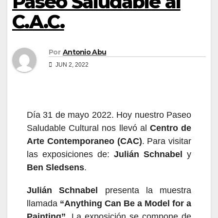
Paseo Saludable al
C.A.C.
Por
Antonio Abu
JUN 2, 2022
Día
31
de mayo 2022
.
Hoy
nuestro Paseo
Saludable Cultural nos llevó al
Centro de
Arte Contemporaneo (CAC)
.
Para visitar
las exposiciones de:
Julián Schnabel
y
Ben Sledsens
.
Julián Schnabel
presenta la muestra
llamada
“
Anything Can Be a Model for a
Painting”
.
La exposición se compone de