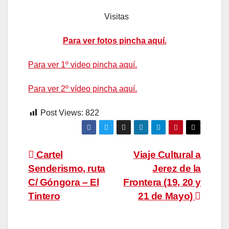
Visitas
Para ver fotos pincha aquí.
Para ver 1º video pincha aquí.
Para ver 2º vídeo pincha aquí.
Post Views:
822
Navegación
Cartel
Viaje Cultural a
Senderismo, ruta
Jerez de la
de
C/ Góngora – El
Frontera (19, 20 y
entradas
Tintero
21 de Mayo)