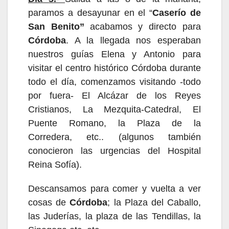
paramos a desayunar
en
el
“
Caserío de
S
an
Benito”
acabamos
y directo para
Córdoba
.
A la llegada nos esperaban
nuestros guías
E
lena y
Antonio
para
visitar
el centro histórico
Córdoba durante
todo el día, comenzamos visitando
-todo
por fuera- El Alc
á
zar de los Reyes
Cristianos, La Mezquita-Catedral, El
Puente Romano, la Plaza de la
Corredera, etc.. (algunos también
conocieron las urgencias del Hospital
Reina Sofía).
Descansamos para comer y vuelta a ver
cosas de
Córdoba
; la Plaza del Caballo,
las Juderías,
la plaza de las Tendillas, la